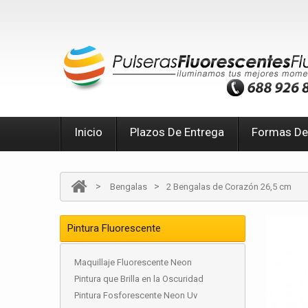
Inicio
Plazos De Entrega
Formas De
>
>
Bengalas
2 Bengalas de Corazón 26,5 cm
Pintura Fluorescente
Maquillaje Fluorescente Neon
Pintura que Brilla en la Oscuridad
Pintura Fosforescente Neon Uv