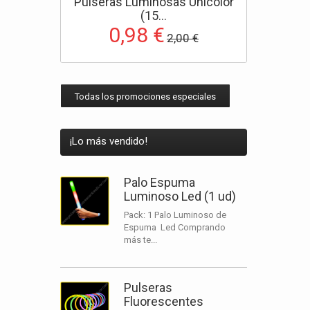
Pulseras Luminosas Unicolor
(15...
0,98 €
2,00 €
Todas los promociones especiales
¡Lo más vendido!
Palo Espuma
Luminoso Led (1 ud)
Pack: 1 Palo Luminoso de
Espuma Led Comprando
más te...
Pulseras
Fluorescentes