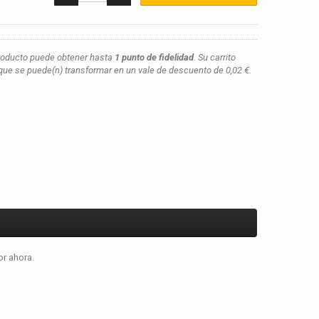
roducto puede obtener hasta
1
punto de fidelidad
. Su carrito
ue se puede(n) transformar en un vale de descuento de
0,02 €
.
or ahora.