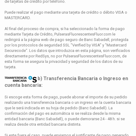
de tarjetas de crédito por teléfono.
Puede realizar el pago mediante una tarjeta de crédito o débito VISA o
MASTERCARD.
Al final del proceso de compra, si ha seleccionado la forma de pago
mediante Tarjeta de Crédito, PulserasFluorescentesFluor.com le
redirigirá a la página web de pago seguro de Banc Sabadell, protegida
por los protocolos de seguridad SSL "Verified by VISA" y "Mastercard
Securecode". Los datos que introduzca en esta página, son verificados
directamente por RedSys, no por PulserasFluorescentesFluor.com, de
esta forma se asegura la privacidad y seguridad de los datos de su
tarjeta.
b) Transferencia Bancaria o Ingreso en
cuenta bancaria:
Si escoge esta forma de pago, puede abonar el importe de su pedido
realizando una transferencia bancaria o un ingreso en la cuenta bancaria
que le será indicada en su hoja de pedido (Banc Sabadell). La
confirmación del pago es automática si se realiza desde la misma
entidad bancaria (Banc Sabadell), o puede demorarse 24 - 48 h. si se
realiza desde otra entidad bancaria distinta.
Si este fuera el caso, puede enviarnos el justificante de pago generado