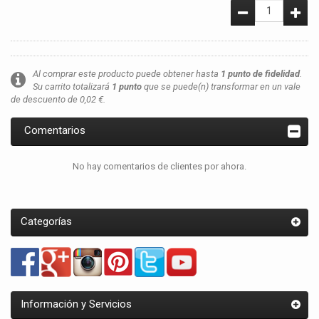
Al comprar este producto puede obtener hasta
1
punto de fidelidad
.
Su carrito totalizará
1
punto
que se puede(n) transformar en un vale
de descuento de
0,02 €
.
Comentarios
No hay comentarios de clientes por ahora.
Categorías
Información y Servicios