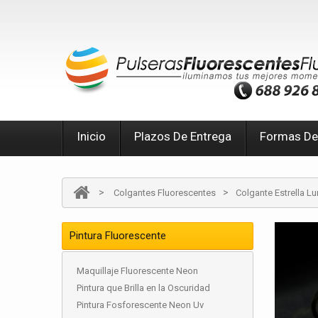
Inicio
Plazos De Entrega
Formas De
>
>
Colgantes Fluorescentes
Colgante Estrella L
Pintura Fluorescente
Maquillaje Fluorescente Neon
Pintura que Brilla en la Oscuridad
Pintura Fosforescente Neon Uv