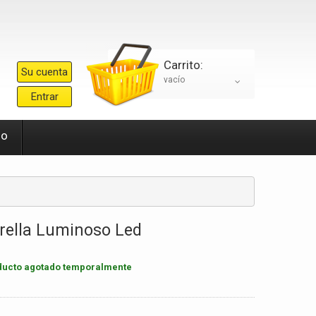
Carrito:
Su cuenta
vacío
Entrar
io
rella Luminoso Led
ducto agotado temporalmente