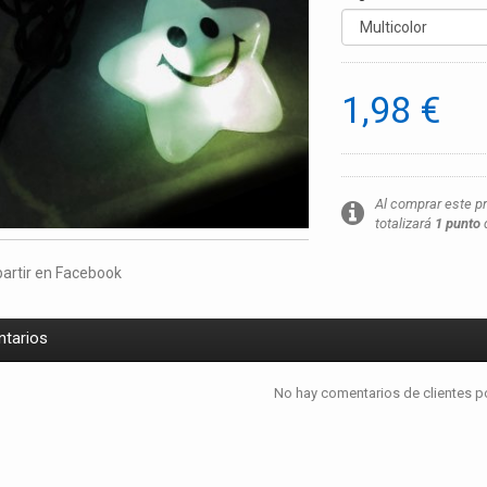
1,98 €
Al comprar este p
totalizará
1
punto
q
rtir en Facebook
tarios
No hay comentarios de clientes p