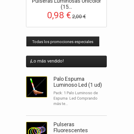
Pulseras Luminosas Unicolor
(15...
0,98 €
2,00 €
Todas los promociones especiales
¡Lo más vendido!
Palo Espuma
Luminoso Led (1 ud)
Pack: 1 Palo Luminoso de
Espuma Led Comprando
más te...
Pulseras
Fluorescentes