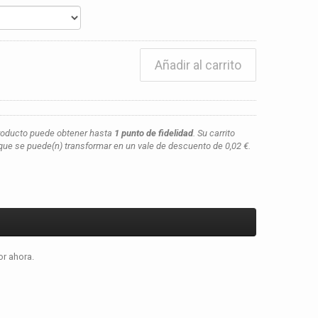
Añadir al carrito
roducto puede obtener hasta
1
punto de fidelidad
. Su carrito
ue se puede(n) transformar en un vale de descuento de
0,02 €
.
or ahora.