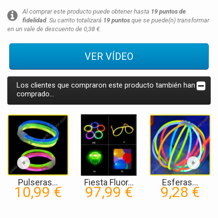
Al comprar este producto puede obtener hasta
19
puntos de
fidelidad
. Su carrito totalizará
19
puntos
que se puede(n) transformar
en un vale de descuento de
0,38 €
.
VER VÍDEO
Los clientes que compraron este producto también han
comprado...
Pulseras...
Fiesta Fluor...
Esferas...
10,99 €
97,99 €
9,28 €