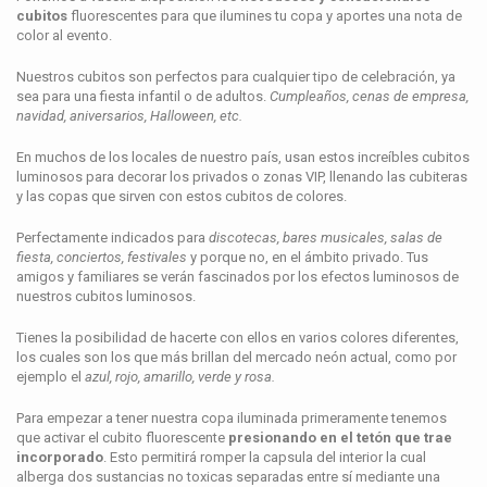
cubitos
fluorescentes para que ilumines tu copa y aportes una nota de
color al evento.
Nuestros cubitos son perfectos para cualquier tipo de celebración, ya
sea para una fiesta infantil o de adultos.
Cumpleaños, cenas de empresa,
navidad, aniversarios, Halloween, etc.
En muchos de los locales de nuestro país, usan estos increíbles cubitos
luminosos para decorar los privados o zonas VIP, llenando las cubiteras
y las copas que sirven con estos cubitos de colores.
Perfectamente indicados para
discotecas, bares musicales, salas de
fiesta, conciertos, festivales
y porque no, en el ámbito privado. Tus
amigos y familiares se verán fascinados por los efectos luminosos de
nuestros cubitos luminosos.
Tienes la posibilidad de hacerte con ellos en varios colores diferentes,
los cuales son los que más brillan del mercado neón actual, como por
ejemplo el
azul, rojo, amarillo, verde y rosa.
Para empezar a tener nuestra copa iluminada primeramente tenemos
que activar el cubito fluorescente
presionando en el tetón que trae
incorporado
. Esto permitirá romper la capsula del interior la cual
alberga dos sustancias no toxicas separadas entre sí mediante una