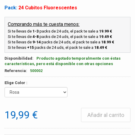
Pack:
24 Cubitos Fluorescentes
Comprando más te cuesta menos:
Si te llevas de
1-3
packs de 24 uds, el pack te sale a
19.99 €
Si te llevas de
4-8
packs de 24 uds, el pack te sale a
19.49 €
Si te llevas de
9-14
packs de 24 uds, el pack te sale a
18.99 €
Si te llevas
+15
packs de 24 uds, el pack te sale a
18.49 €
Disponibilidad:
Producto agotado temporalmente con éstas
características, pero está disponible con otras opciones
Referencia:
500002
Elige Color :
19,99 €
Añadir al carrito